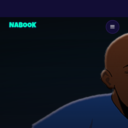
Dès 8 ans
25
EP