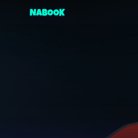
Dès 8 ans
24
EP