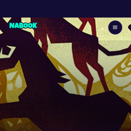
Dès 7 ans
2
EP