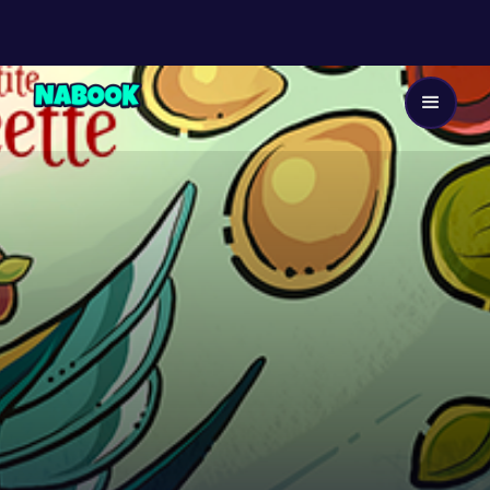
Dès 8 ans
4
EP