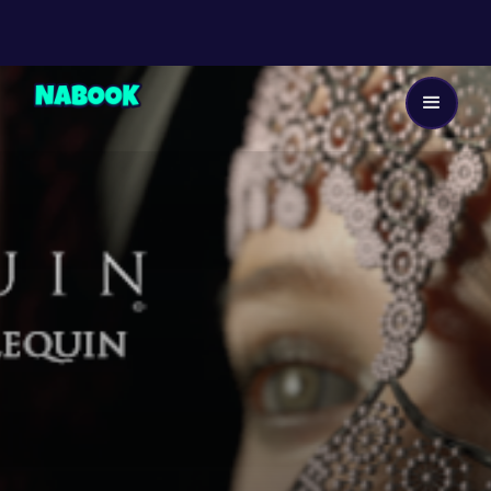
Dès 13 ans
21
EP