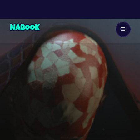
Dès 13 ans
16
EP