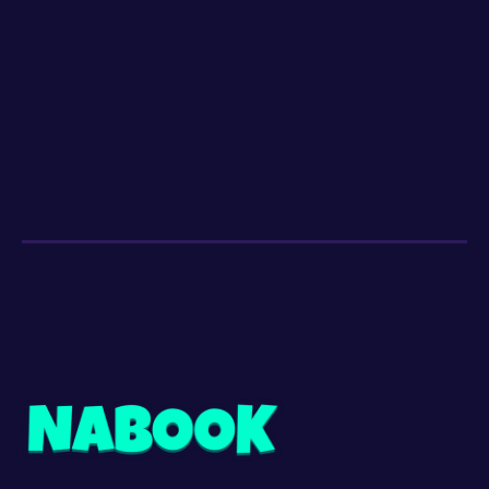
Dès 13 ans
21
EP