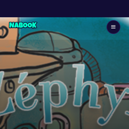
Dès 8 ans
24
EP