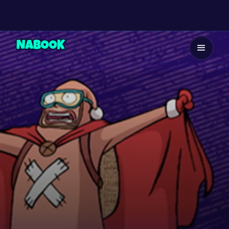
Dès 9 ans
4
EP