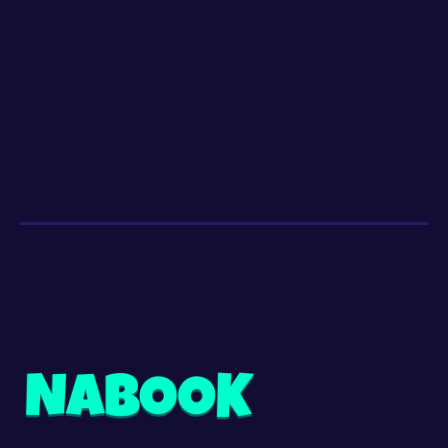
Dès 8 ans
4
EP