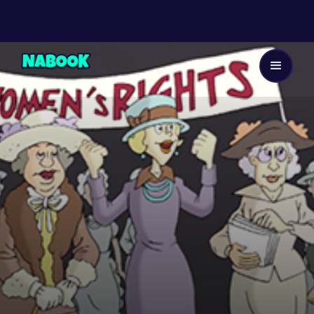
Dès 8 ans
4
EP