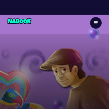
Dès 9 ans
5
EP