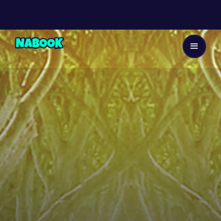
Dès 11 ans
53
EP