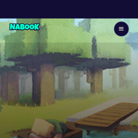
Dès 9 ans
23
EP