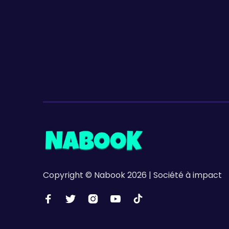
Clotaire et son slip ne sont pas des concombres de mer
Dès 8 ans
8
EP
Copyright © Nabook 2026 | Société à impact




