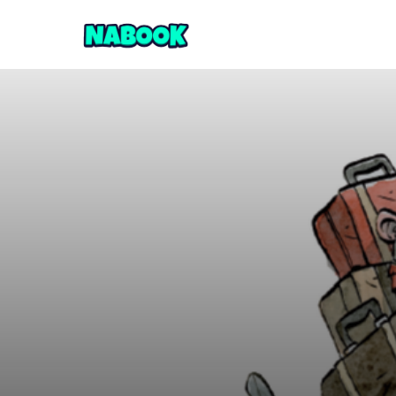
Dès 8 ans
7
EP