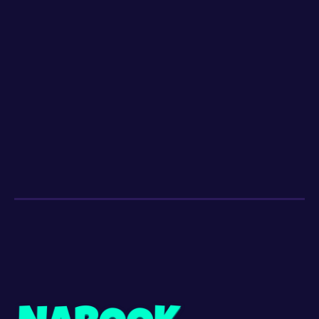
La biodiversité
Dès 8 ans
4
EP