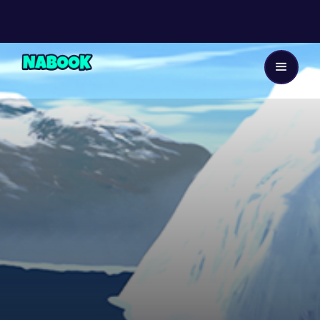
Dès 8 ans
4
EP