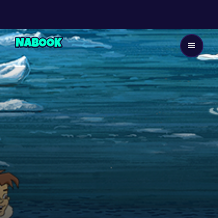
8 ans
8
EP