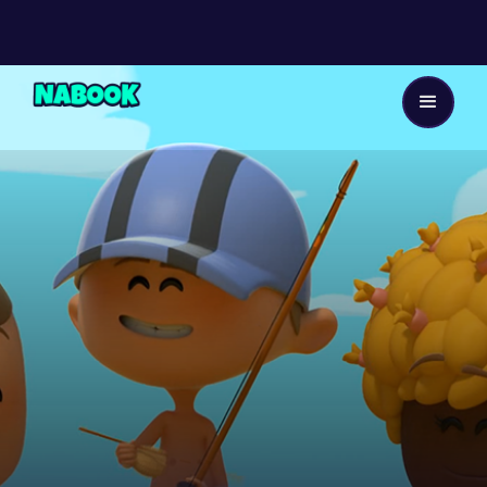
Dès 8 ans
1
EP