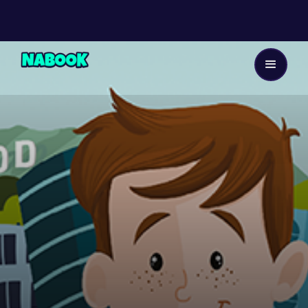
Dès 8 ans
6
EP